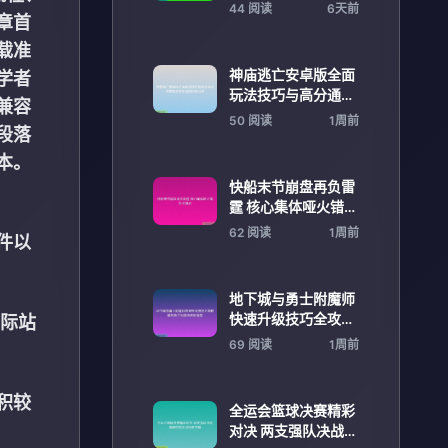
秘探索之旅全景解析
44 阅读
6天前
章首
全面指南
载准
神庙逃亡安卓版全面
学者
玩法技巧与高分通关
兼容
攻略解析进阶指南秘
50 阅读
1周前
段落
籍分享
本。
快船末节崩盘再负雷
霆 核心集体哑火错失
关键战
62 阅读
1周前
件以
地下城与勇士附魔师
快速升级技巧全攻略
国际站
解析新手到满级进阶
69 阅读
1周前
指南
积较
全运会篮球决赛精彩
对决 两支强队决战巅