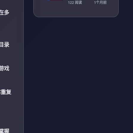
策略技巧》
122 阅读
1个月前
在多
目录
游戏
称重复
掌握