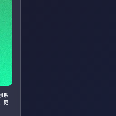
供系
、更