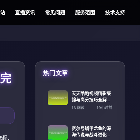
际站
直播资讯
常见问题
服务范围
技术支持
热门文章
南完
天天酷跑视频精彩集
锦与高分技巧全解析
分享进阶攻略与角色
13 阅读
19小时前
搭配揭秘
赛尔号鳞甲龙鱼的深
海传说与战斗进化揭
装流程、