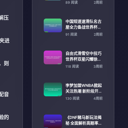
峰时刻见证历史荣耀
89 阅读
2周前
解压
中国短道速滑队名古
屋全力备战世界杯日
本站赛事精彩纷呈
91 阅读
2周前
件夹进
自由式滑雪空中技巧
世界杯双星闪耀徐梦
，则
桃孙佳旭同日夺冠再
118 阅读
3周前
创历史佳绩
李梦加盟WNBA掀起
关注热潮 新阶段开启
配音
中国女篮球员国际征
130 阅读
4周前
程
验的
《DNF赌马新玩法揭
秘 全面解析高赔率与